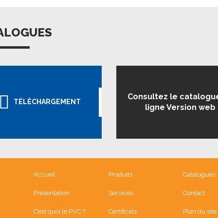
ALOGUES
Consultez le catalogu
TÉLÉCHARGEMENT
ligne Version web
Accueil
Produits
Catalogues
Présentation
Services
Contact
C’est quoi le PVC ?
Certificats
Plan du site