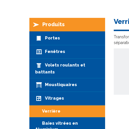
Verr
Produits
Transfo
Portes
séparati
Fenêtres
Volets roulants et
battants
Moustiquaires
Vitrages
Verrière
Baies vitrées en