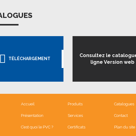
ALOGUES
Consultez le catalogu
TÉLÉCHARGEMENT
ligne Version web
Accueil
Produits
Catalogues
Présentation
Services
Contact
C’est quoi le PVC ?
Certificats
Plan du site