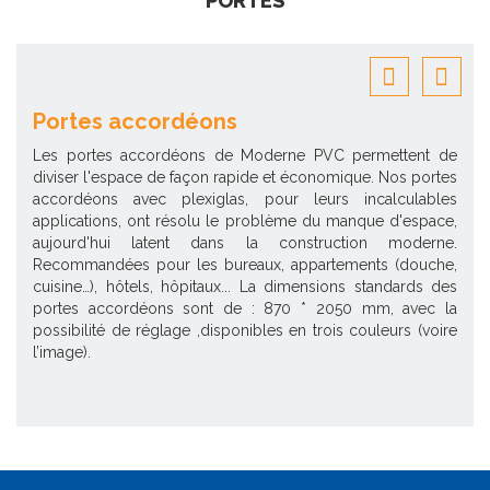
PORTES
Portes décorées
PVC permettent de
Nos portes sont fabriquées sur-mesure e
onomique. Nos portes
rénovation. Elles s’adaptent parfaitemen
eurs incalculables
intérieur comme extérieur. Sélection
du manque d'espace,
multitude de solutions décoratives, le styl
truction moderne.
d’entrée.
artements (douche,
nsions standards des
 2050 mm, avec la
trois couleurs (voire