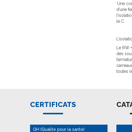
Une corr
d’une fe
l’isolat
le C.
L’isolat
Le RW + 
des sou
l’armatu
carreaux
toutes l
CERTIFICATS
CAT
QH (Qualite pour la sante)