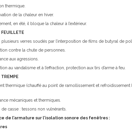
ion thermique.
vation de la chaleur en hiver.
ement, en été, il bloque la chaleur à l’extérieur.
e
FEUILLETE
plusieurs verres soudés par l’interposition de films de butyral de po
tion contre la chute de personnes.
ance aux agressions.
tion au vandalisme et à l’effraction, protection aux tirs d’arme à feu.
e
TREMPE
nt thermique (chauffé au point de ramollissement et refroidissement 
tance mécaniques et thermiques.
 de casse : tessons non vulnérants.
ce de l’armature sur l’isolation sonore des fenêtres :
ures