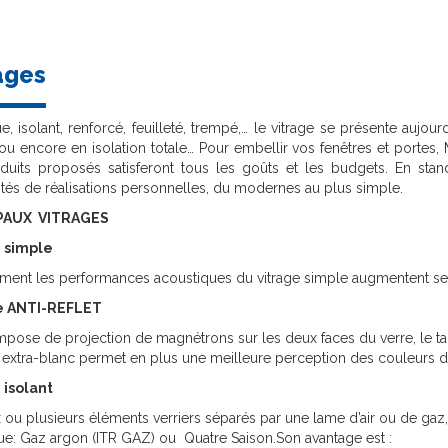
ages
e, isolant, renforcé, feuilleté, trempé,… le vitrage se présente aujour
 ou encore en isolation totale… Pour embellir vos fenêtres et port
duits proposés satisferont tous les goûts et les budgets. En sta
ités de réalisations personnelles, du modernes au plus simple.
PAUX VITRAGES
 simple
ment les performances acoustiques du vitrage simple augmentent sel
e
ANTI-REFLET
mpose de projection de magnétrons sur les deux faces du verre, le ta
 extra-blanc permet en plus une meilleure perception des couleurs d
 isolant
ou plusieurs éléments verriers séparés par une lame d’air ou de gaz, 
ue: Gaz argon (ITR GAZ) ou Quatre Saison.Son avantage est :