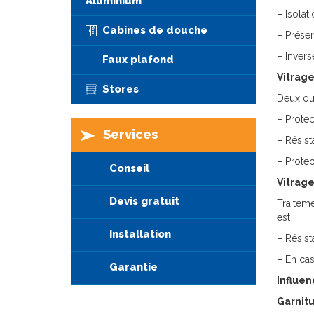
Aluminium
– Isolat
Cabines de douche
– Préser
– Invers
Faux plafond
Vitrag
Stores
Deux ou 
– Protec
Services
– Résist
– Protec
Conseil
Vitrag
Devis gratuit
Traiteme
est :
Installation
– Résis
– En cas
Garantie
Influen
Garnit