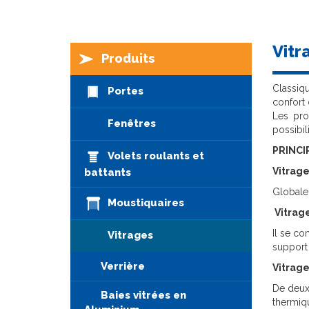
Vitr
Produits
Classiqu
Portes
confort
Les pro
Fenêtres
possibil
PRINCI
Volets roulants et
Vitrage
battants
Globale
Moustiquaires
Vitrag
Il se co
Vitrages
support
Verrière
Vitrage
De deux 
Baies vitrées en
thermiq